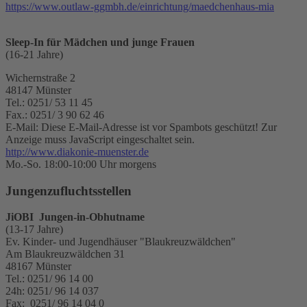
https://www.outlaw-ggmbh.de/einrichtung/maedchenhaus-mia
Sleep-In für Mädchen und junge Frauen
(16-21 Jahre)
Wichernstraße 2
48147 Münster
Tel.: 0251/ 53 11 45
Fax.: 0251/ 3 90 62 46
E-Mail:
Diese E-Mail-Adresse ist vor Spambots geschützt! Zur
Anzeige muss JavaScript eingeschaltet sein.
http://www.diakonie-muenster.de
Mo.-So. 18:00-10:00 Uhr morgens
Jungenzufluchtsstellen
JiOBI Jungen-in-Obhutname
(13-17 Jahre)
Ev. Kinder- und Jugendhäuser "Blaukreuzwäldchen"
Am Blaukreuzwäldchen 31
48167 Münster
Tel.: 0251/ 96 14 00
24h: 0251/ 96 14 037
Fax: 0251/ 96 14 04 0