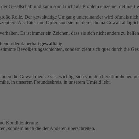
er Gesellschaft und kann somit nicht als Problem einzelner definiert 
e große Rolle. Der gewalttätige Umgang untereinander wird oftmals ni
zeptiert. Als Täter und Opfer sind sie mit dem Thema Gewalt alltäglich
halten. Es ist immer ein Zeichen, dass sie sich nicht anders zu helfe
ehend oder dauerhaft
gewalt
tätig.
timmte Bevölkerungsschichten, sondern zieht sich quer durch die Gesel
 ihnen die Gewalt dient. Es ist wichtig, sich von den herkömmlichen un
milie, in unserem Freundeskreis, in unserem Umfeld lebt.
und Konditionierung.
zen, sondern auch die der Anderen überschreiten.